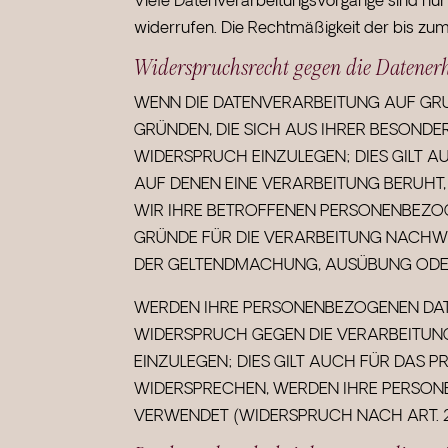
Viele Datenverarbeitungsvorgänge sind nur mi
widerrufen. Die Rechtmäßigkeit der bis zu
Widerspruchsrecht gegen die Datener
WENN DIE DATENVERARBEITUNG AUF GRUND
GRÜNDEN, DIE SICH AUS IHRER BESOND
WIDERSPRUCH EINZULEGEN; DIES GILT A
AUF DENEN EINE VERARBEITUNG BERUHT
WIR IHRE BETROFFENEN PERSONENBEZOG
GRÜNDE FÜR DIE VERARBEITUNG NACHWEI
DER GELTENDMACHUNG, AUSÜBUNG ODER
WERDEN IHRE PERSONENBEZOGENEN DATEN
WIDERSPRUCH GEGEN DIE VERARBEITUN
EINZULEGEN; DIES GILT AUCH FÜR DAS P
WIDERSPRECHEN, WERDEN IHRE PERSON
VERWENDET (WIDERSPRUCH NACH ART. 21