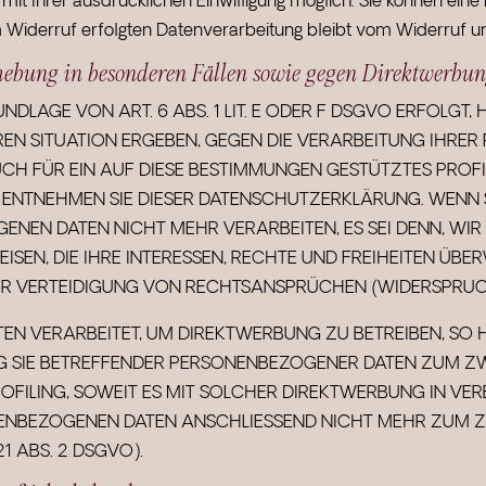
t Ihrer ausdrücklichen Einwilligung möglich. Sie können eine be
m Widerruf erfolgten Datenverarbeitung bleibt vom Widerruf u
hebung in besonderen Fällen sowie gegen Direktwerbun
LAGE VON ART. 6 ABS. 1 LIT. E ODER F DSGVO ERFOLGT, H
EREN SITUATION ERGEBEN, GEGEN DIE VERARBEITUNG IHR
UCH FÜR EIN AUF DIESE BESTIMMUNGEN GESTÜTZTES PROFI
, ENTNEHMEN SIE DIESER DATENSCHUTZERKLÄRUNG. WENN 
ENEN DATEN NICHT MEHR VERARBEITEN, ES SEI DENN, 
SEN, DIE IHRE INTERESSEN, RECHTE UND FREIHEITEN ÜBE
 VERTEIDIGUNG VON RECHTSANSPRÜCHEN (WIDERSPRUCH N
 VERARBEITET, UM DIREKTWERBUNG ZU BETREIBEN, SO HA
G SIE BETREFFENDER PERSONENBEZOGENER DATEN ZUM 
ROFILING, SOWEIT ES MIT SOLCHER DIREKTWERBUNG IN VER
ENBEZOGENEN DATEN ANSCHLIESSEND NICHT MEHR ZUM 
 ABS. 2 DSGVO).